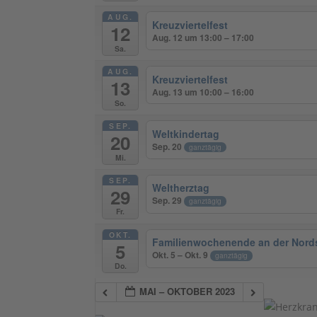
AUG.
Kreuzviertelfest
12
Aug. 12 um 13:00 – 17:00
Sa.
AUG.
Kreuzviertelfest
13
Aug. 13 um 10:00 – 16:00
So.
SEP.
Weltkindertag
20
Sep. 20
ganztägig
Mi.
SEP.
Weltherztag
29
Sep. 29
ganztägig
Fr.
OKT.
Familienwochenende an der Nord
5
Okt. 5 – Okt. 9
ganztägig
Do.
MAI – OKTOBER 2023