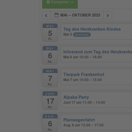
Kategorien
MAI – OKTOBER 2023
MAI
Tag des Herzkranken Kindes
5
Mai 5
ganztägig
Fr.
MAI
Infostand zum Tag des Herzkrank
6
Mai 6 um 10:00 – 16:00
Sa.
MAI
Tierpark Frankenhof
7
Mai 7 um 10:00 – 15:00
So.
JUNI
Alpaka-Party
17
Juni 17 um 11:00 – 14:00
Sa.
AUG.
Planwagenfahrt
6
Aug. 6 um 13:00 – 17:00
So.