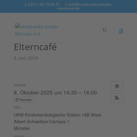
0251 / 85 70 43 57
info@herzkranke-kinder-
muenster.de
Elterncafé
3. Juni 2019
WANN:
8. Oktober 2025 um 14:30 – 16:00
Repeats
WO:
UKM Kinderkardiologische Station 18B West
Albert-Schweitzer-Campus 1
Münster
PREIS: