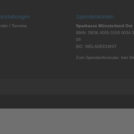
anstaltungen
Spendenkonten
nder / Termine
Sparkasse Münsterland Ost
IBAN: DE06 4005 0150 0034 
09
BIC: WELADED1MST
Zum Spendenformular:
hier kl