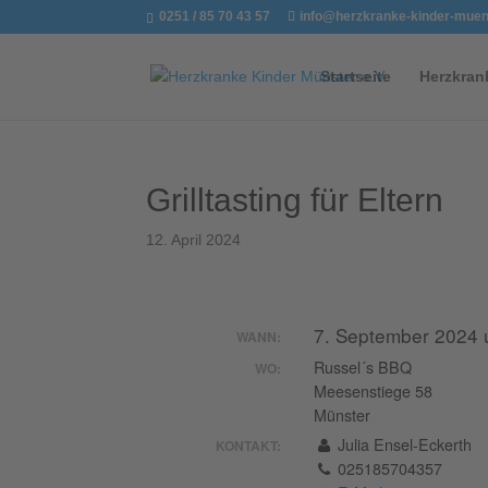
0251 / 85 70 43 57
info@herzkranke-kinder-muen
Startseite
Herzkran
Grilltasting für Eltern
12. April 2024
7. September 2024 
WANN:
Russel´s BBQ
WO:
Meesenstiege 58
Münster
Julia Ensel-Eckerth
KONTAKT:
025185704357