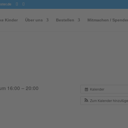
ster.de
ke Kinder
Über uns
Bestellen
Mitmachen / Spende
um 16:00 – 20:00
Kalender
Zum Kalender hinzufüg