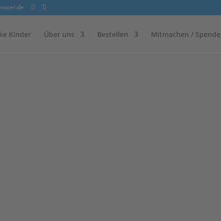
nster.de
ke Kinder
Über uns
Bestellen
Mitmachen / Spende