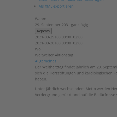
Als XML exportieren
Wann:
29. September 2031
ganztägig
Repeats
2031-09-29T00:00:00+02:00
2031-09-30T00:00:00+02:00
Wo:
Weltweiter Aktionstag
Allgemeines
Der Weltherztag findet jährlich am 29. Septembe
sich die Herzstiftungen und kardiologischen
haben.
Unter jährlich wechselndem Motto werden Her
Vordergrund gerückt und auf die Bedürfnisse