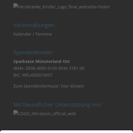
Veranstaltungen
Kalender / Termine
Spendenkonten
Sparkasse Münsterland Ost
IBAN: DE06 4005 0150 0034 3781 09
BIC: WELADED1MST
Zum Spendenformular:
hier klicken
Mit freundlicher Unterstützung von