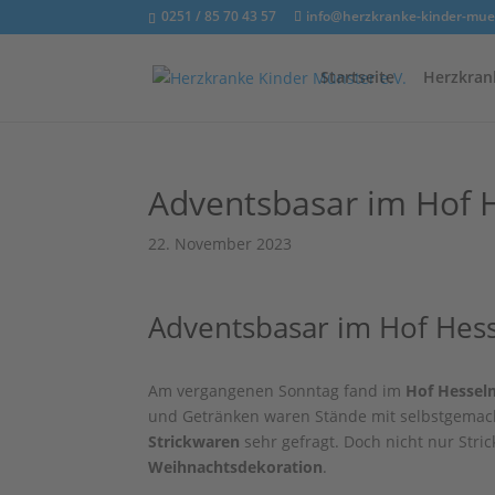
0251 / 85 70 43 57
info@herzkranke-kinder-mue
Startseite
Herzkran
Adventsbasar im Hof
22. November 2023
Adventsbasar im Hof He
Am vergangenen Sonntag fand im
Hof Hesse
und Getränken waren Stände mit selbstgemach
Strickwaren
sehr gefragt. Doch nicht nur Str
Weihnachtsdekoration
.