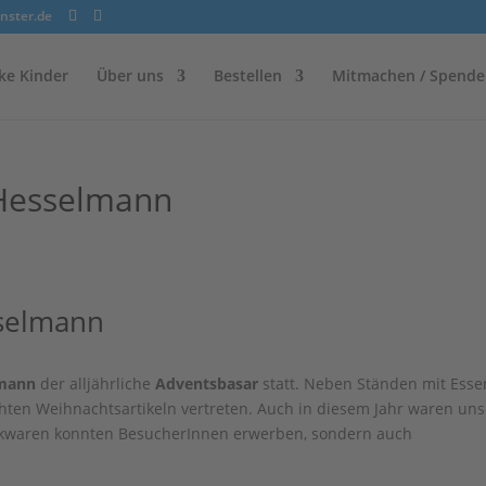
nster.de
ke Kinder
Über uns
Bestellen
Mitmachen / Spende
 Hesselmann
sselmann
lmann
der alljährliche
Adventsbasar
statt. Neben Ständen mit Esse
ten Weihnachtsartikeln vertreten. Auch in diesem Jahr waren uns
ickwaren konnten BesucherInnen erwerben, sondern auch