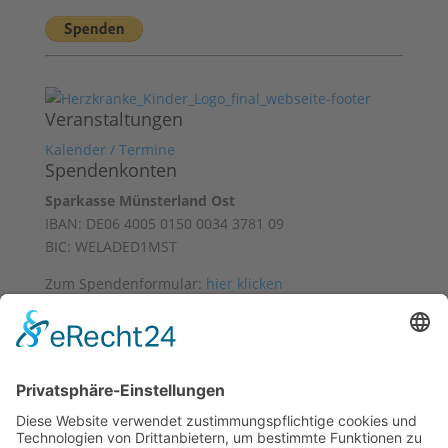
Veranstaltungen
Kalender / Termine
Spendenkonten
Sparkasse Münsterland Ost
IBAN: DE06 4005 0150 0034 3781 09
BIC: WELADED1MST
Zum Spendenformular:
hier klicken
Mit freundlicher Unterstützung von
Datenschutz
Impressum
Facebook
Instagram