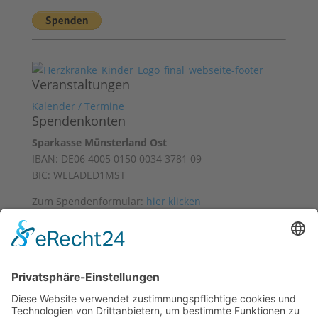
Veranstaltungen
Kalender / Termine
Spendenkonten
Sparkasse Münsterland Ost
IBAN: DE06 4005 0150 0034 3781 09
BIC: WELADED1MST
Zum Spendenformular:
hier klicken
Mit freundlicher Unterstützung von
Datenschutz
Impressum
Facebook
Instagram