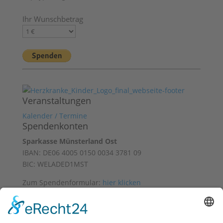
Ihr Wunschbetrag
Veranstaltungen
Kalender / Termine
Spendenkonten
Sparkasse Münsterland Ost
IBAN: DE06 4005 0150 0034 3781 09
BIC: WELADED1MST
Zum Spendenformular:
hier klicken
Mit freundlicher Unterstützung von
Datenschutz