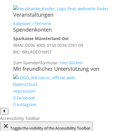
Veranstaltungen
Kalender / Termine
Spendenkonten
Sparkasse Münsterland Ost
IBAN: DE06 4005 0150 0034 3781 09
BIC: WELADED1MST
Zum Spendenformular:
hier klicken
Mit freundlicher Unterstützung von
Datenschutz
Impressum
Facebook
Instagram
Accessibility Toolbar
close
Toggle the visibility of the Accessibility Toolbar