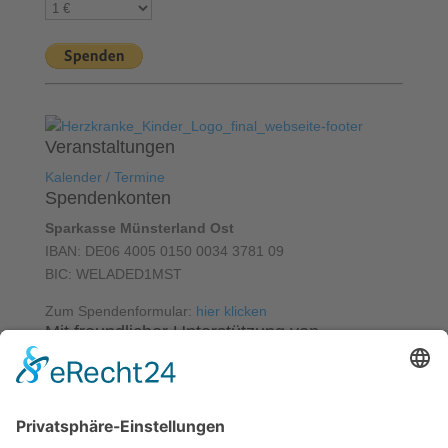
Veranstaltungen
Kalender / Termine
Spendenkonten
Sparkasse Münsterland Ost
IBAN: DE06 4005 0150 0034 3781 09
BIC: WELADED1MST
Zum Spendenformular:
hier klicken
Mit freundlicher Unterstützung von
Datenschutz
Impressum
Facebook