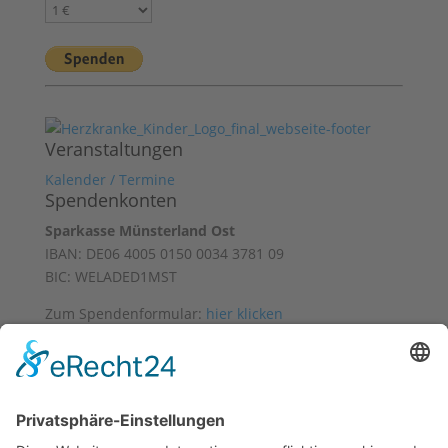
Veranstaltungen
Kalender / Termine
Spendenkonten
Sparkasse Münsterland Ost
IBAN: DE06 4005 0150 0034 3781 09
BIC: WELADED1MST
Zum Spendenformular:
hier klicken
Mit freundlicher Unterstützung von
Datenschutz
Impressum
Facebook