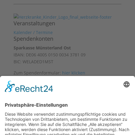
Veranstaltungen
Kalender / Termine
Spendenkonten
Sparkasse Münsterland Ost
IBAN: DE06 4005 0150 0034 3781 09
BIC: WELADED1MST
Zum Spendenformular:
hier klicken
Mit freundlicher Unterstützung von
Datenschutz
Impressum
Facebook
Instagram
Accessibility Toolbar