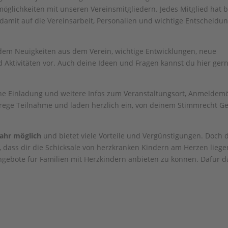
öglichkeiten mit unseren Vereinsmitgliedern. Jedes Mitglied hat 
mit auf die Vereinsarbeit, Personalien und wichtige Entscheidun
dem Neuigkeiten aus dem Verein, wichtige Entwicklungen, neue
 Aktivitäten vor. Auch deine Ideen und Fragen kannst du hier ger
 eine Einladung und weitere Infos zum Veranstaltungsort, Anmeldem
 rege Teilnahme und laden herzlich ein, von deinem Stimmrecht G
 Jahr möglich
und bietet viele Vorteile und Vergünstigungen. Doch 
du, dass dir die Schicksale von herzkranken Kindern am Herzen lieg
angebote für Familien mit Herzkindern anbieten zu können. Dafür 