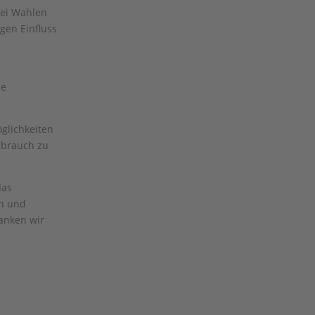
bei Wahlen
gen Einfluss
ne
öglichkeiten
ebrauch zu
das
en und
danken wir