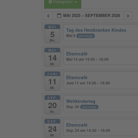
Kategorien
MAI 2025 – SEPTEMBER 2026
MAI
Tag des Herzkranken Kindes
5
Mai 5
ganztägig
Mo.
MAI
Elterncafé
14
Mai 14 um 14:30 – 16:00
Mi.
JUNI
Elterncafé
11
Juni 11 um 14:30 – 16:00
Mi.
SEP.
Weltkindertag
20
Sep. 20
ganztägig
Sa.
SEP.
Elterncafé
24
Sep. 24 um 14:30 – 16:00
Mi.