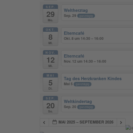
SEP.
Weltherztag
29
Sep. 29
ganztägig
Mo.
OKT.
Elterncafé
8
Okt. 8 um 14:30 – 16:00
Mi.
NOV.
Elterncafé
12
Nov. 12 um 14:30 – 16:00
Mi.
MAI
Tag des Herzkranken Kindes
5
Mai 5
ganztägig
Di.
SEP.
Weltkindertag
20
Sep. 20
ganztägig
So.
MAI 2025 – SEPTEMBER 2026