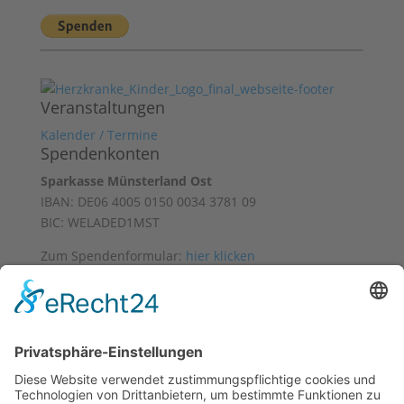
Veranstaltungen
Kalender / Termine
Spendenkonten
Sparkasse Münsterland Ost
IBAN: DE06 4005 0150 0034 3781 09
BIC: WELADED1MST
Zum Spendenformular:
hier klicken
Mit freundlicher Unterstützung von
Datenschutz
Impressum
Facebook
Instagram