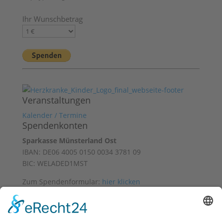
Ihr Wunschbetrag
Veranstaltungen
Kalender / Termine
Spendenkonten
Sparkasse Münsterland Ost
IBAN: DE06 4005 0150 0034 3781 09
BIC: WELADED1MST
Zum Spendenformular:
hier klicken
Mit freundlicher Unterstützung von
Datenschutz