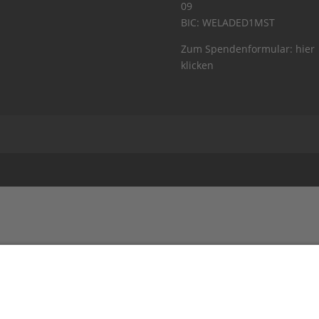
09
BIC: WELADED1MST
Zum Spendenformular:
hier
klicken