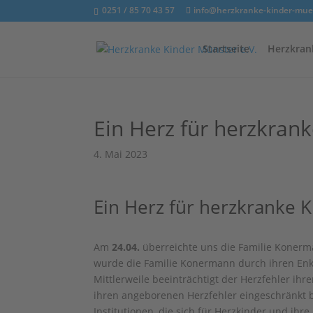
0251 / 85 70 43 57
info@herzkranke-kinder-mue
Startseite
Herzkran
Ein Herz für herzkran
4. Mai 2023
Ein Herz für herzkranke 
Am
24.04.
überreichte uns die Familie Koner
wurde die Familie Konermann durch ihren Enk
Mittlerweile beeinträchtigt der Herzfehler ih
ihren angeborenen Herzfehler eingeschränkt 
Institutionen, die sich für Herzkinder und ihre