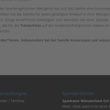
er familiengeführten Metzgerei hat sich die Familie eine besonde
er hat die Familie für jeden getätigten Einkauf in ihrer Metzger
. Einige Kund*innen beteiligten sich ebenfalls mit einer Spende.
 die für die
Trösterkiste
auf der kinderkardiologischen Station im
erden.
pender*innen, insbesondere bei der Familie Konermann und wüns
anstaltungen
Spendenkonten
nder / Termine
Sparkasse Münsterland Ost
IBAN: DE06 4005 0150 0034 