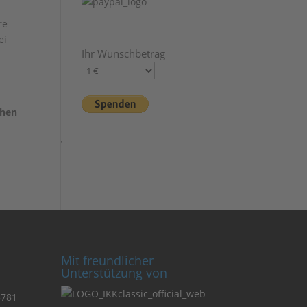
re
ei
Ihr Wunschbetrag
chen
Mit freundlicher
Unterstützung von
3781