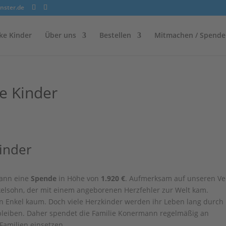
nster.de
ke Kinder
Über uns
Bestellen
Mitmachen / Spende
ke Kinder
Kinder
mann eine
Spende
in Höhe von
1.920 €
. Aufmerksam auf unseren Ve
elsohn, der mit einem angeborenen Herzfehler zur Welt kam.
ren Enkel kaum. Doch viele Herzkinder werden ihr Leben lang durch
bleiben. Daher spendet die Familie Konermann regelmäßig an
 Familien einsetzen.