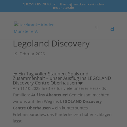
0251 / 85 70 43 57
info@herzkranke-kinder-
muenster.de
Legoland Discovery
19. Februar 2026
🧱 Ein Tag voller Staunen, Spaß und
Zusammenhalt – unser Ausflug ins LEGOLAND
Discovery Centre Oberhausen ❤️
Am 11.10.2025 hieß es für viele unserer Herzkids-
Familien:
Auf ins Abenteuer!
Gemeinsam machten
wir uns auf den Weg ins
LEGOLAND Discovery
Centre Oberhausen
– ein kunterbuntes
Erlebnisparadies, das Kinderherzen höher schlagen
lässt.