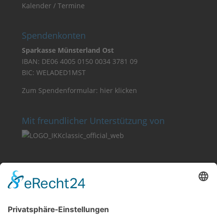
Kalender / Termine
Spendenkonten
Sparkasse Münsterland Ost
IBAN: DE06 4005 0150 0034 3781 09
BIC: WELADED1MST
Zum Spendenformular:
hier klicken
Mit freundlicher Unterstützung von
Datenschutz
Impressum