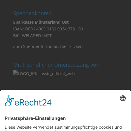
Spendenkonten
Sparkasse Münsterland Ost
IBAN: DE06 4005 0150 0034 3781 09
BIC: WELADED1MST
Zum Spendenformular:
hier klicken
Mit freundlicher Unterstützung von
Datenschutz
Impressum