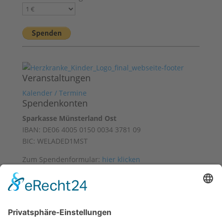
Veranstaltungen
Kalender / Termine
Spendenkonten
Sparkasse Münsterland Ost
IBAN: DE06 4005 0150 0034 3781 09
BIC: WELADED1MST
Zum Spendenformular:
hier klicken
Mit freundlicher Unterstützung von
Datenschutz
Impressum
Facebook