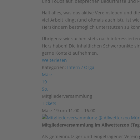
und ToDos auf, besprechen Bedürfnisse und F
Halt alles, was das aktive Vereinsleben und d
viel Arbeit klingt (und oftmals auch ist), ist 
Herzkindern bestmöglich unterstützen zu kön
Übrigens: wir suchen stets nach interessierte
Herz haben! Die inhaltlichen Schwerpunkte sin
gerne Kontakt aufnehmen.
Weiterlesen
Kategorien:
Intern / Orga
März
19
So.
Mitgliederversammlung
Tickets
März 19 um 11:00 – 16:00
Mitgliederversammlung im Allwetterzoo (Tages
Als gemeinnütziger und eingetragener Verein 