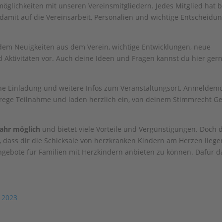
öglichkeiten mit unseren Vereinsmitgliedern. Jedes Mitglied hat 
mit auf die Vereinsarbeit, Personalien und wichtige Entscheidun
dem Neuigkeiten aus dem Verein, wichtige Entwicklungen, neue
 Aktivitäten vor. Auch deine Ideen und Fragen kannst du hier ger
 eine Einladung und weitere Infos zum Veranstaltungsort, Anmeldem
 rege Teilnahme und laden herzlich ein, von deinem Stimmrecht G
 Jahr möglich
und bietet viele Vorteile und Vergünstigungen. Doch 
du, dass dir die Schicksale von herzkranken Kindern am Herzen lieg
angebote für Familien mit Herzkindern anbieten zu können. Dafür 
 2023