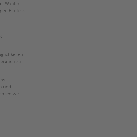
bei Wahlen
gen Einfluss
ne
öglichkeiten
ebrauch zu
das
en und
danken wir