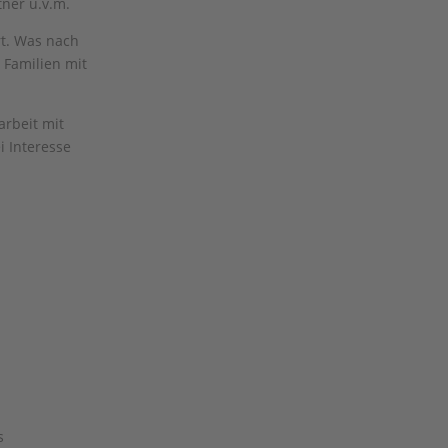
ner u.v.m.
rt. Was nach
d Familien mit
arbeit mit
i Interesse
s