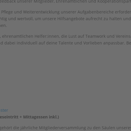
eedback unserer Mitglieder, Ehrenamtlichen und Kooperationspart
ie Pflege und Weiterentwicklung unserer Aufgabenbereiche erforde
wichtig und wertvoll, um unsere Hilfsangebote aufrecht zu halten un
nen.
n, ehrenamtlichen Helfer:innen, die Lust auf Teamwork und Vereins
d dabei individuell auf deine Talente und Vorlieben anpassbar. Be
eintritt + Mittagessen inkl.)
gehört die jährliche Mitgliederversammlung zu den Säulen unsere